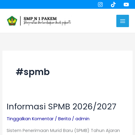
Lewati
Cari
ke
konten
#spmb
Informasi SPMB 2026/2027
Informasi
SPMB
Tinggalkan Komentar
/
Berita
/
admin
2026/2027
Sistem Penerimaan Murid Baru (SPMB) Tahun Ajaran