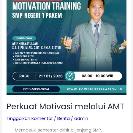
Perkuat Motivasi melalui AMT
Tinggalkan Komentar
/
Berita
/
admin
Memasuki semester akhir di jenjang SMP,